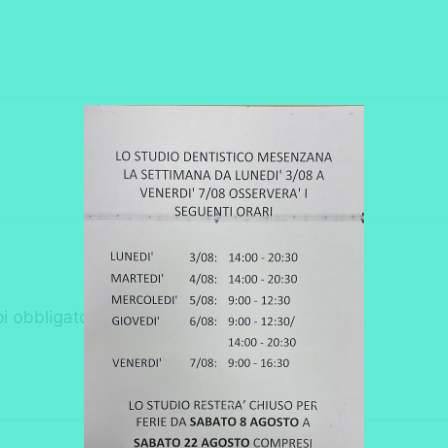
i obbligatori sono contrassegnati
*