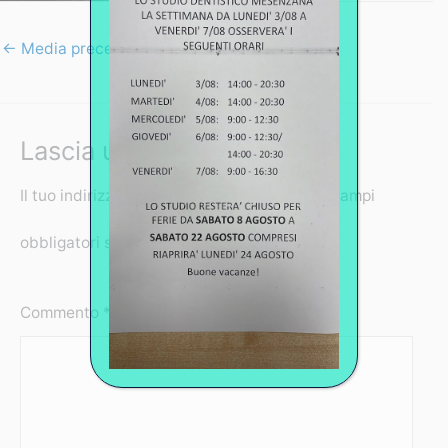
←
Media precedente
Lascia un commento
Il tuo indirizzo email non sarà pubblicato.
I campi
obbligatori sono contrassegnati
*
Commento
*